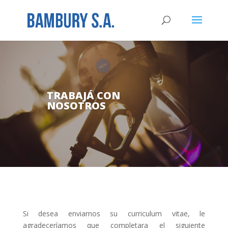
TRABAJÁ CON
NOSOTROS
Si desea enviarnos su curriculum vitae, le
agradeceríamos que completara el siguiente